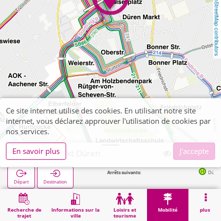
OpenStreetMap contributors
Ce site internet utilise des cookies. En utilisant notre site
internet, vous déclarez approuver l'utilisation de cookies par
nos services.
En savoir plus
J'accepte
Düren, iPunkt Düren
Arrêts suivants:
Düren Kaiserplatz
Départ
Destination
Démarrage
Mobilité
Vente de billets
Düren, iPunkt Düren
Recherche de
Informations sur la
Loisirs et
Mobilité
plus
trajet
ville
tourisme