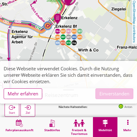
OpenStreetMap contributors
Diese Webseite verwendet Cookies. Durch die Nutzung
unserer Webseite erklären Sie sich damit einverstanden, dass
wir Cookies einsetzen.
Mehr erfahren
Einverstanden
Erkelenz, DB Reisezentrum
Nächste Haltestellen:
Anton-Heinen-Straße
Start
Ziel
Start
Mobilität
Ticketverkauf
Erkelenz, DB Reisezentrum
Fahrplanauskunft
Stadtinfos
Freizeit &
Mobilität
Mehr
Tourismus