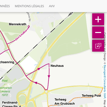
ONNÉES
MENTIONS LÉGALES
AVV
Cartography and Design: © 
1
Baumgardt Consultants GbR
, Map data: © 