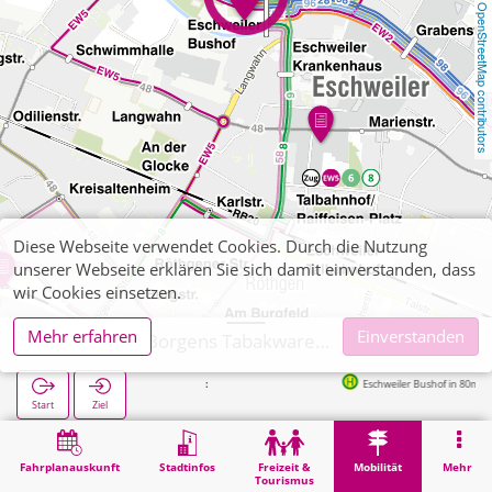
OpenStreetMap contributors
Diese Webseite verwendet Cookies. Durch die Nutzung
unserer Webseite erklären Sie sich damit einverstanden, dass
wir Cookies einsetzen.
Mehr erfahren
Einverstanden
Eschweiler, Borgens Tabakwaren, Zeitschriften
Eschweiler Bushof in 80m
Start
Ziel
Start
Mobilität
Ticketverkauf
Eschweiler, Borgens Tabakwaren, Zeitschriften
Fahrplanauskunft
Stadtinfos
Freizeit &
Mobilität
Mehr
Tourismus