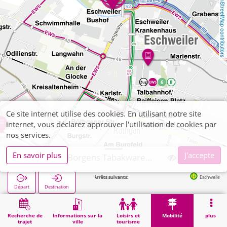
OpenStreetMap contributors
Ce site internet utilise des cookies. En utilisant notre site
internet, vous déclarez approuver l'utilisation de cookies par
nos services.
En savoir plus
J'accepte
Eschweiler, Borgens Tabakwaren, Zeitschriften
Arrêts suivants:
Eschweiler Bushof in 
Départ
Destination
Démarrage
Mobilité
Vente de billets
Eschweiler, Borgens Tabakwaren, Zeitschriften
Recherche de
Informations sur la
Loisirs et
Mobilité
plus
trajet
ville
tourisme