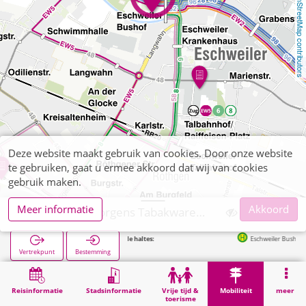
OpenStreetMap contributors
Deze website maakt gebruik van cookies. Door onze website
te gebruiken, gaat u ermee akkoord dat wij van cookies
gebruik maken.
Meer informatie
Akkoord
Eschweiler, Borgens Tabakwaren, Zeitschriften
Volgende haltes:
Eschweiler Bushof in 80m
Vertrekpunt
Bestemming
Start
Mobiliteit
Verkoop van tickets
Eschweiler, Borgens Tabakwaren, Zeitschriften
Reisinformatie
Stadsinformatie
Vrije tijd &
Mobiliteit
meer
toerisme