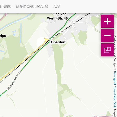
ONNÉES
MENTIONS LÉGALES
AVV
Cartography and Design: © 
1
Baumgardt Consultants GbR
, Map data: © 