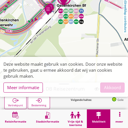
OpenStreetMap contributors
Deze website maakt gebruik van cookies. Door onze website
te gebruiken, gaat u ermee akkoord dat wij van cookies
gebruik maken.
Meer informatie
Akkoord
Geilenkirchen, DB Reisezentrum
Volgende haltes:
Geilenkirchen Bahnhof
Vertrekpunt
Bestemming
Start
Mobiliteit
Verkoop van tickets
Geilenkirchen, DB Reisezentrum
Reisinformatie
Stadsinformatie
Vrije tijd &
Mobiliteit
meer
toerisme