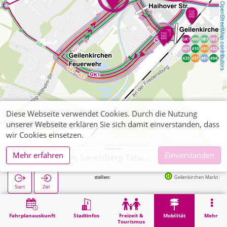
OpenStreetMap contributors
Diese Webseite verwendet Cookies. Durch die Nutzung
unserer Webseite erklären Sie sich damit einverstanden, dass
wir Cookies einsetzen.
Mehr erfahren
Einverstanden
Geilenkirchen, Savelsberg Tabakwaren, Zeitschriften, Post
Nächste Haltestellen:
Geilenkirchen Markt in 168m
Start
Ziel
Start
Mobilität
Ticketverkauf
Geilenkirchen, Savelsberg Tabakwaren, Zeitschriften, Post
Fahrplanauskunft
Stadtinfos
Freizeit &
Mobilität
Mehr
Tourismus