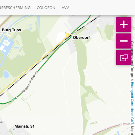
NSBESCHERMING
COLOFON
AVV
Cartography and Design: © 
1
Baumgardt Consultants GbR
, Map data: © 