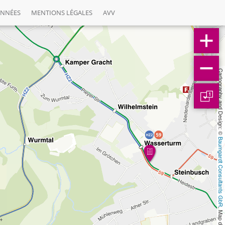
ONNÉES
MENTIONS LÉGALES
AVV
Cartography and Design: © 
1
Baumgardt Consultants GbR
, Map data: © 