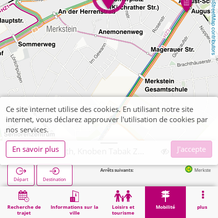
OpenStreetMap contributors
Ce site internet utilise des cookies. En utilisant notre site
internet, vous déclarez approuver l'utilisation de cookies par
nos services.
En savoir plus
J'accepte
Herzogenrath, Knoben Tabak Zeitschr. (Kirchr.)
Arrêts suivants:
Merkstein Römerplatz 
Départ
Destination
Démarrage
Mobilité
Vente de billets
Herzogenrath, Knoben Tabak Zeitschr. (Kirchr.)
Recherche de
Informations sur la
Loisirs et
Mobilité
plus
trajet
ville
tourisme