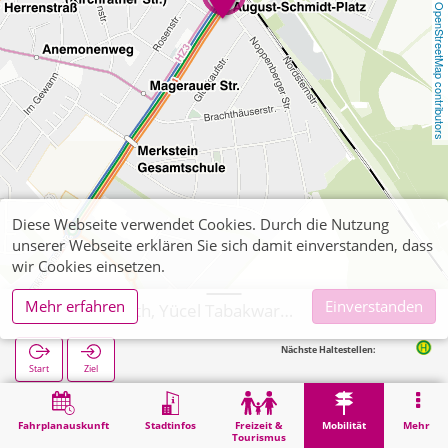
OpenStreetMap contributors
Diese Webseite verwendet Cookies. Durch die Nutzung
unserer Webseite erklären Sie sich damit einverstanden, dass
wir Cookies einsetzen.
Mehr erfahren
Einverstanden
Herzogenrath, Yücel Tabakwaren, Zeitschriften
Nächste Haltestellen:
Merkstein Augus
Start
Ziel
Start
Mobilität
Ticketverkauf
Herzogenrath, Yücel Tabakwaren, Zeitschriften
Fahrplanauskunft
Stadtinfos
Freizeit &
Mobilität
Mehr
Tourismus