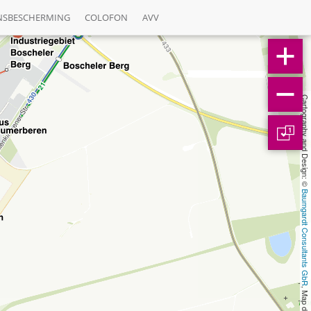
NSBESCHERMING
COLOFON
AVV
Cartography and Design: © 
1
Baumgardt Consultants GbR
, Map data: © 