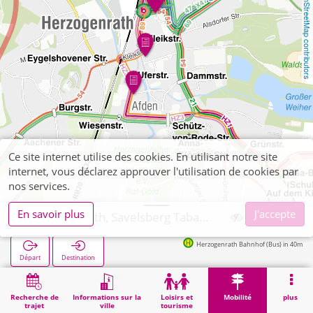
OpenStreetMap contributors
Ce site internet utilise des cookies. En utilisant notre site
internet, vous déclarez approuver l'utilisation de cookies par
nos services.
En savoir plus
J'accepte
Herzogenrath, Savelsberg Tabakbörse im Kaufland
Herzogenrath Bahnhof (Bus) in 40m
Départ
Destination
Démarrage
Mobilité
Vente de billets
Herzogenrath, Savelsberg Tabakbörse im Kaufland
Recherche de
Informations sur la
Loisirs et
Mobilité
plus
trajet
ville
tourisme