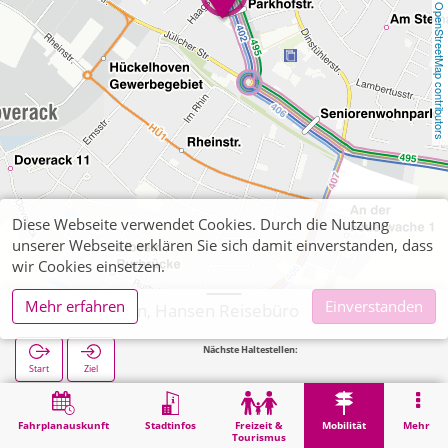
OpenStreetMap contributors
Diese Webseite verwendet Cookies. Durch die Nutzung
unserer Webseite erklären Sie sich damit einverstanden, dass
wir Cookies einsetzen.
Mehr erfahren
Einverstanden
Hückelhoven, Hansen Reisebüro
Nächste Haltestellen:
Parkhofstr
Start
Ziel
Start
Mobilität
Ticketverkauf
Hückelhoven, Hansen Reisebüro
Fahrplanauskunft
Stadtinfos
Freizeit &
Mobilität
Mehr
Tourismus