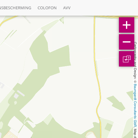
NSBESCHERMING
COLOFON
AVV
Cartography and Design: © 
1
Baumgardt Consultants GbR
, Map data: © 