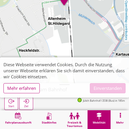
OpenStreetMap contributors
Diese Webseite verwendet Cookies. Durch die Nutzung
unserer Webseite erklären Sie sich damit einverstanden, dass
wir Cookies einsetzen.
Mehr erfahren
Einverstanden
Jülich, Kiosk am Bahnhof
Jülich Bahnhof / ZOB (Bus) in 185m
Start
Ziel
Start
Mobilität
Ticketverkauf
Jülich, Kiosk am Bahnhof
Fahrplanauskunft
Stadtinfos
Freizeit &
Mobilität
Mehr
Tourismus