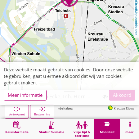
OpenStreetMap contributors
Deze website maakt gebruik van cookies. Door onze website
te gebruiken, gaat u ermee akkoord dat wij van cookies
gebruik maken.
Meer informatie
Akkoord
Kreuzau, Lotto Ecke, Inh. Herr Malenka
Volgende haltes:
Kreuzau Sägewerk in 156m
Vertrekpunt
Bestemming
Start
Mobiliteit
Verkoop van tickets
Kreuzau, Lotto Ecke, Inh. Herr Malenka
Reisinformatie
Stadsinformatie
Vrije tijd &
Mobiliteit
meer
toerisme