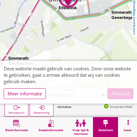
OpenStreetMap contributors
Deze website maakt gebruik van cookies. Door onze website
te gebruiken, gaat u ermee akkoord dat wij van cookies
gebruik maken.
Meer informatie
Akkoord
Simmerath, Bano-Kreativ
Volgende haltes:
Simmerath Eifelklinik in 168
Vertrekpunt
Bestemming
Start
Mobiliteit
Verkoop van tickets
Simmerath, Bano-Kreativ
Reisinformatie
Stadsinformatie
Vrije tijd &
Mobiliteit
meer
toerisme