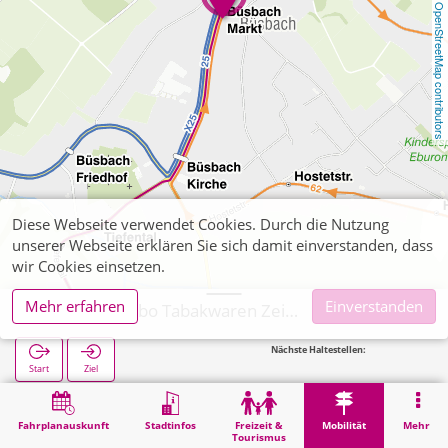
OpenStreetMap contributors
Diese Webseite verwendet Cookies. Durch die Nutzung
unserer Webseite erklären Sie sich damit einverstanden, dass
wir Cookies einsetzen.
Mehr erfahren
Einverstanden
Stolberg, Hubo Tabakwaren Zeitschriften Reisebüro
Nächste Haltestellen:
Start
Ziel
Start
Mobilität
Ticketverkauf
Stolberg, Hubo Tabakwaren Zeitschriften Reisebüro
Fahrplanauskunft
Stadtinfos
Freizeit &
Mobilität
Mehr
Tourismus