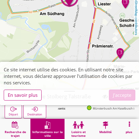
OpenStreetMap contributors
Ce site internet utilise des cookies. En utilisant notre site
internet, vous déclarez approuver l'utilisation de cookies par
nos services.
En savoir plus
J'accepte
Förderschule Stolberg Talstraße
Arrêts suivants:
Münsterbusch Am Haselbusch in 36m
Départ
Destination
Démarrage
Informations sur la ville
Formation
Förderschule Stolberg Talstraße
Recherche de
Informations sur la
Loisirs et
Mobilité
plus
trajet
ville
tourisme