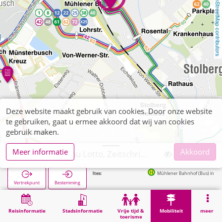
OpenStreetMap contributors
Deze website maakt gebruik van cookies. Door onze website
te gebruiken, gaat u ermee akkoord dat wij van cookies
gebruik maken.
Meer informatie
Akkoord
Stolberg, Intrau Lotto, Zeitschriften
Volgende haltes:
Mühlener Bahnhof (Bus) in 70m
Vertrekpunt
Bestemming
Start
Mobiliteit
Verkoop van tickets
Stolberg, Intrau Lotto, Zeitschriften
Reisinformatie
Stadsinformatie
Vrije tijd &
Mobiliteit
meer
toerisme