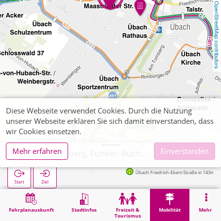
OpenStreetMap contributors
Diese Webseite verwendet Cookies. Durch die Nutzung
unserer Webseite erklären Sie sich damit einverstanden, dass
wir Cookies einsetzen.
Mehr erfahren
Einverstanden
Übach-Palenberg, Funken Buchhandlung
Übach Friedrich-Ebert-Straße in 143m
Start
Ziel
Start
Mobilität
Ticketverkauf
Übach-Palenberg, Funken Buchhandlung
Fahrplanauskunft
Stadtinfos
Freizeit &
Mobilität
Mehr
Tourismus