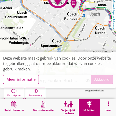
OpenStreetMap contributors
Deze website maakt gebruik van cookies. Door onze website
te gebruiken, gaat u ermee akkoord dat wij van cookies
gebruik maken.
Meer informatie
Akkoord
Übach-Palenberg, Funken Buchhandlung
Volgende haltes:
Ü
Vertrekpunt
Bestemming
Start
Mobiliteit
Verkoop van tickets
Übach-Palenberg, Funken Buchhandlung
Reisinformatie
Stadsinformatie
Vrije tijd &
Mobiliteit
meer
toerisme