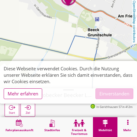
OpenStreetMap contributors
Diese Webseite verwendet Cookies. Durch die Nutzung
unserer Webseite erklären Sie sich damit einverstanden, dass
wir Cookies einsetzen.
Mehr erfahren
Einverstanden
Wegberg, Grobecker Beecker Lädchen
In Gerichhausen 57 in 412m
Start
Ziel
Start
Mobilität
Ticketverkauf
Wegberg, Grobecker Beecker Lädchen
Fahrplanauskunft
Stadtinfos
Freizeit &
Mobilität
Mehr
Tourismus