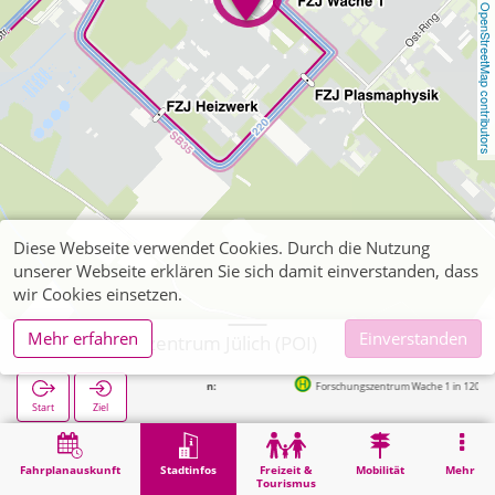
OpenStreetMap contributors
Diese Webseite verwendet Cookies. Durch die Nutzung
unserer Webseite erklären Sie sich damit einverstanden, dass
wir Cookies einsetzen.
Mehr erfahren
Einverstanden
Forschungszentrum Jülich (POI)
Nächste Haltestellen:
Forschungszentrum Wache 1 in 120m
Start
Ziel
Start
Stadtinfos
Ausbildung
Forschungszentrum Jülich (POI)
Fahrplanauskunft
Stadtinfos
Freizeit &
Mobilität
Mehr
Tourismus