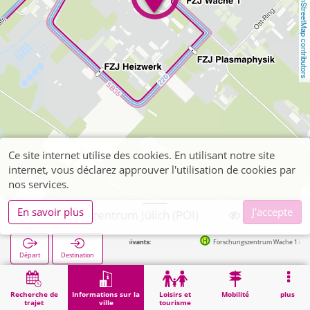
OpenStreetMap contributors
Ce site internet utilise des cookies. En utilisant notre site
internet, vous déclarez approuver l'utilisation de cookies par
nos services.
En savoir plus
J'accepte
Forschungszentrum Jülich (POI)
Arrêts suivants:
Forschungszentrum Wache 1 in 120m
Départ
Destination
Démarrage
Informations sur la ville
Formation
Forschungszentrum Jülich (POI)
Recherche de
Informations sur la
Loisirs et
Mobilité
plus
trajet
ville
tourisme