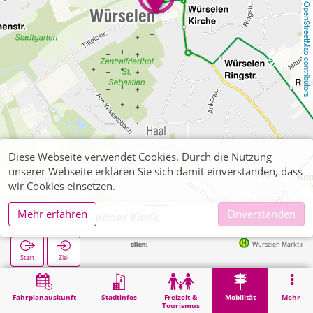
OpenStreetMap contributors
Diese Webseite verwendet Cookies. Durch die Nutzung
unserer Webseite erklären Sie sich damit einverstanden, dass
wir Cookies einsetzen.
Mehr erfahren
Einverstanden
Würselen, Fedder Kiosk
Nächste Haltestellen:
Würselen Markt in 71m
Start
Ziel
Start
Mobilität
Ticketverkauf
Würselen, Fedder Kiosk
Fahrplanauskunft
Stadtinfos
Freizeit &
Mobilität
Mehr
Tourismus