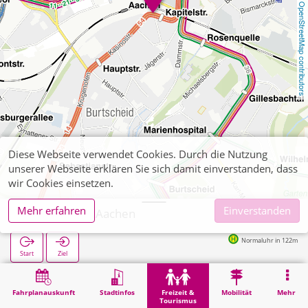
OpenStreetMap contributors
Diese Webseite verwendet Cookies. Durch die Nutzung
unserer Webseite erklären Sie sich damit einverstanden, dass
wir Cookies einsetzen.
Mehr erfahren
Einverstanden
A&O Hostel Aachen
Normaluhr in 122m
Start
Ziel
Start
Freizeit & Tourismus
Unterhaltung
A&O Hostel Aachen
Fahrplanauskunft
Stadtinfos
Freizeit &
Mobilität
Mehr
Tourismus