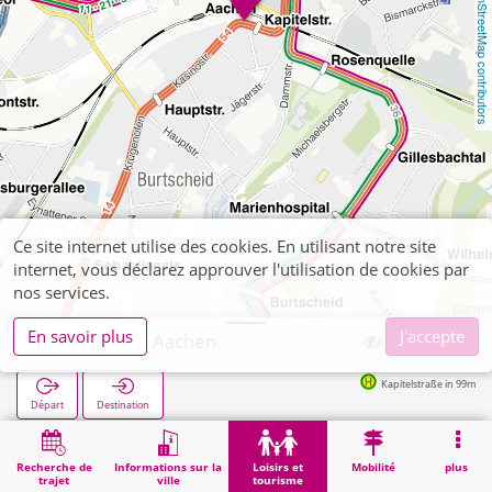
OpenStreetMap contributors
Ce site internet utilise des cookies. En utilisant notre site
internet, vous déclarez approuver l'utilisation de cookies par
nos services.
En savoir plus
J'accepte
A&O Hostel Aachen
Kapitelstraße in 99m
Départ
Destination
Démarrage
Loisirs et tourisme
Distractions
A&O Hostel Aachen
Recherche de
Informations sur la
Loisirs et
Mobilité
plus
trajet
ville
tourisme