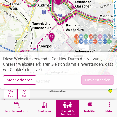
OpenStreetMap contributors
Diese Webseite verwendet Cookies. Durch die Nutzung
unserer Webseite erklären Sie sich damit einverstanden, dass
wir Cookies einsetzen.
Mehr erfahren
Einverstanden
Apollo Kino Aachen
Nächste Haltestellen:
Ponttor in 1
Start
Ziel
Start
Freizeit & Tourismus
Unterhaltung
Apollo Kino Aachen
Fahrplanauskunft
Stadtinfos
Freizeit &
Mobilität
Mehr
Tourismus