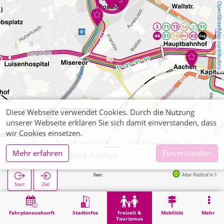
OpenStreetMap contributors
Diese Webseite verwendet Cookies. Durch die Nutzung
unserer Webseite erklären Sie sich damit einverstanden, dass
wir Cookies einsetzen.
Mehr erfahren
Einverstanden
Cine Karree Kino Aachen
Nächste Haltestellen:
Alter Posthof in 117m
Start
Ziel
Start
Freizeit & Tourismus
Unterhaltung
Cine Karree Kino Aachen
Fahrplanauskunft
Stadtinfos
Freizeit &
Mobilität
Mehr
Tourismus