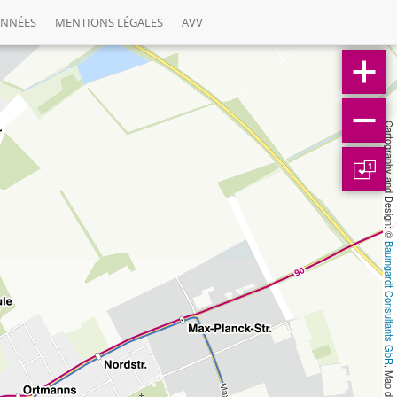
ONNÉES
MENTIONS LÉGALES
AVV
Cartography and Design: © 
1
Baumgardt Consultants GbR
, Map data: © 