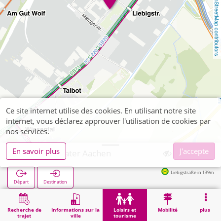
OpenStreetMap contributors
Ce site internet utilise des cookies. En utilisant notre site
internet, vous déclarez approuver l'utilisation de cookies par
nos services.
En savoir plus
J'accepte
Das Da Theater Aachen
Liebigstraße in 139m
Départ
Destination
Démarrage
Loisirs et tourisme
Distractions
Das Da Theater Aachen
Recherche de
Informations sur la
Loisirs et
Mobilité
plus
trajet
ville
tourisme