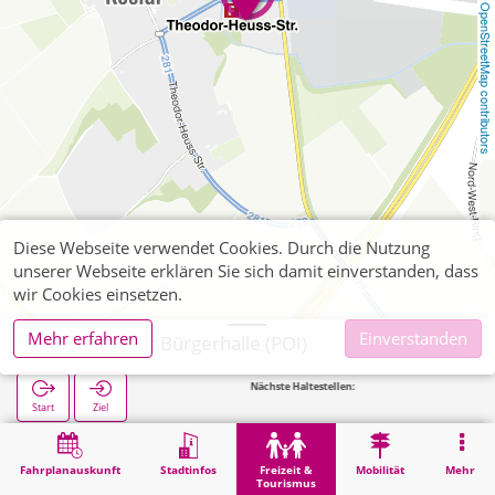
OpenStreetMap contributors
Diese Webseite verwendet Cookies. Durch die Nutzung
unserer Webseite erklären Sie sich damit einverstanden, dass
wir Cookies einsetzen.
Mehr erfahren
Einverstanden
Jülich, Koslar Bürgerhalle (POI)
Nächste Haltestellen:
Koslar B
Start
Ziel
Start
Freizeit & Tourismus
Unterhaltung
Jülich, Koslar Bürgerhalle (POI)
Fahrplanauskunft
Stadtinfos
Freizeit &
Mobilität
Mehr
Tourismus