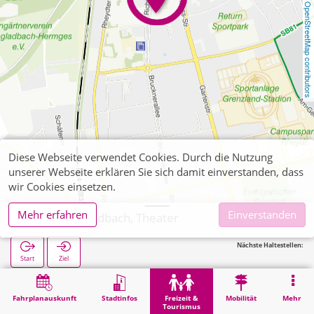
OpenStreetMap contributors
Diese Webseite verwendet Cookies. Durch die Nutzung
unserer Webseite erklären Sie sich damit einverstanden, dass
wir Cookies einsetzen.
Mehr erfahren
Einverstanden
Mönchengladbach, Theater
Nächste Haltestellen:
Start
Ziel
Start
Freizeit & Tourismus
Unterhaltung
Mönchengladbach, Theater
Fahrplanauskunft
Stadtinfos
Freizeit &
Mobilität
Mehr
Tourismus