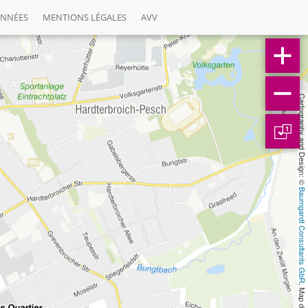
ONNÉES
MENTIONS LÉGALES
AVV
Cartography and Design: © 
1
Baumgardt Consultants GbR
, Map data: © 