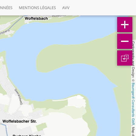
ONNÉES
MENTIONS LÉGALES
AVV
Cartography and Design: © 
1
Baumgardt Consultants GbR
, Map data: © 