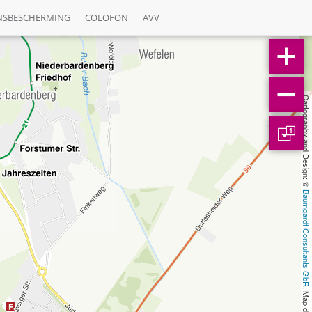
NSBESCHERMING
COLOFON
AVV
Cartography and Design: © 
1
Baumgardt Consultants GbR
, Map data: © 