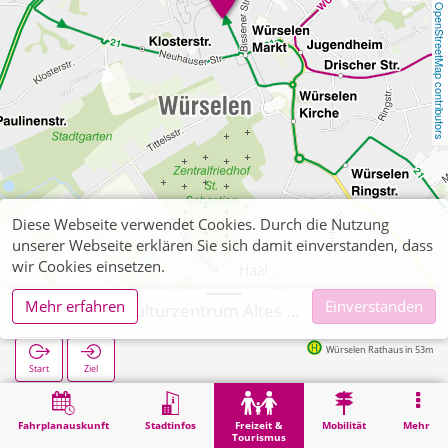
OpenStreetMap contributors
Diese Webseite verwendet Cookies. Durch die Nutzung
unserer Webseite erklären Sie sich damit einverstanden, dass
wir Cookies einsetzen.
Mehr erfahren
Einverstanden
Würselen, Kulturzentrum Altes Rathaus
Würselen Rathaus in 53m
Start
Ziel
Start
Freizeit & Tourismus
Unterhaltung
Würselen, Kulturzentrum Altes Rathaus
Fahrplanauskunft
Stadtinfos
Freizeit &
Mobilität
Mehr
Tourismus