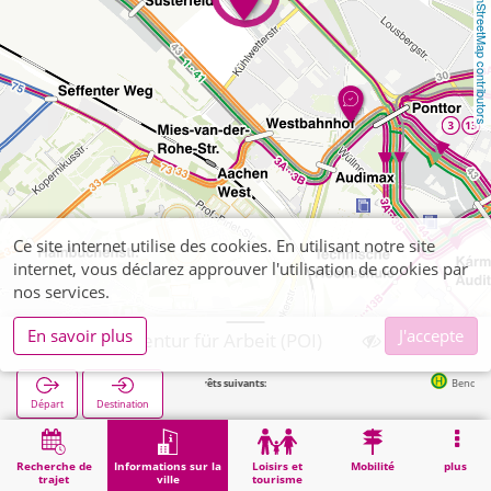
OpenStreetMap contributors
Ce site internet utilise des cookies. En utilisant notre site
internet, vous déclarez approuver l'utilisation de cookies par
nos services.
En savoir plus
J'accepte
Aachen, Agentur für Arbeit (POI)
Arrêts suivants:
Bendplatz in 121
Départ
Destination
Démarrage
Informations sur la ville
Administration
Aachen, Agentur für Arbeit (POI)
Recherche de
Informations sur la
Loisirs et
Mobilité
plus
trajet
ville
tourisme