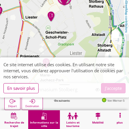
OpenStreetMap contributors
Ce site internet utilise des cookies. En utilisant notre site
internet, vous déclarez approuver l'utilisation de cookies par
nos services.
En savoir plus
J'accepte
Goethe Gymnasium Stolberg
Arrêts suivants:
Von-Werner-Straße in 325
Départ
Destination
Démarrage
Informations sur la ville
Formation
Goethe Gymnasium Stolberg
Recherche de
Informations sur la
Loisirs et
Mobilité
plus
trajet
ville
tourisme