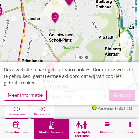
OpenStreetMap contributors
Deze website maakt gebruik van cookies. Door onze website
te gebruiken, gaat u ermee akkoord dat wij van cookies
gebruik maken.
Meer informatie
Akkoord
Goethe Gymnasium Stolberg
Von-Werner-Straße in 325m
Vertrekpunt
Bestemming
Start
Stadsinformatie
Opleiding
Goethe Gymnasium Stolberg
Reisinformatie
Stadsinformatie
Vrije tijd &
Mobiliteit
meer
toerisme