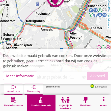
OpenStreetMap contributors
Deze website maakt gebruik van cookies. Door onze website
te gebruiken, gaat u ermee akkoord dat wij van cookies
gebruik maken.
Meer informatie
Akkoord
Aachen, Verwaltungsgebäude Katschhof
Volgende haltes:
Judengasse/Markt in 82m
Vertrekpunt
Bestemming
Start
Stadsinformatie
Administratie
Aachen, Verwaltungsgebäude Katschhof
Reisinformatie
Stadsinformatie
Vrije tijd &
Mobiliteit
meer
toerisme