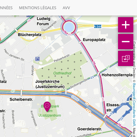
ONNÉES
MENTIONS LÉGALES
AVV
Cartography and Design: © 
1
Baumgardt Consultants GbR
, Map data: © 