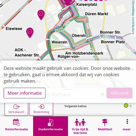
OpenStreetMap contributors
Deze website maakt gebruik van cookies. Door onze website
te gebruiken, gaat u ermee akkoord dat wij van cookies
gebruik maken.
Meer informatie
Akkoord
Düren, Dürener Rathaus
Volgende haltes:
Düren Kaiserplat
Vertrekpunt
Bestemming
Start
Stadsinformatie
Administratie
Düren, Dürener Rathaus
Reisinformatie
Stadsinformatie
Vrije tijd &
Mobiliteit
meer
toerisme