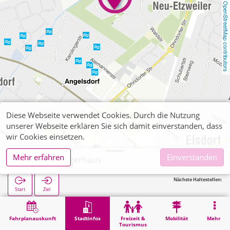
OpenStreetMap contributors
Diese Webseite verwendet Cookies. Durch die Nutzung
unserer Webseite erklären Sie sich damit einverstanden, dass
wir Cookies einsetzen.
Mehr erfahren
Einverstanden
Elsdorf, Bürgerhaus
Nächste Haltestellen:
Start
Ziel
Start
Stadtinfos
Verwaltung
Elsdorf, Bürgerhaus
Fahrplanauskunft
Stadtinfos
Freizeit &
Mobilität
Mehr
Tourismus