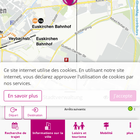
OpenStreetMap contributors
Ce site internet utilise des cookies. En utilisant notre site
internet, vous déclarez approuver l'utilisation de cookies par
nos services.
En savoir plus
J'accepte
Euskirchen, Stadtverwaltung
Arrêts suivants:
Euskirchen Bf i
Départ
Destination
Démarrage
Informations sur la ville
Administration
Euskirchen, Stadtverwaltung
Recherche de
Informations sur la
Loisirs et
Mobilité
plus
trajet
ville
tourisme