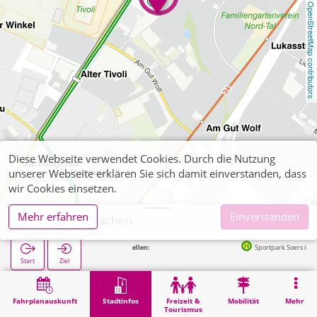
OpenStreetMap contributors
Diese Webseite verwendet Cookies. Durch die Nutzung
unserer Webseite erklären Sie sich damit einverstanden, dass
wir Cookies einsetzen.
Mehr erfahren
Einverstanden
Finanzamt Aachen
Nächste Haltestellen:
Sportpark Soers in 95m
Start
Ziel
Start
Stadtinfos
Verwaltung
Finanzamt Aachen
Fahrplanauskunft
Stadtinfos
Freizeit &
Mobilität
Mehr
Tourismus